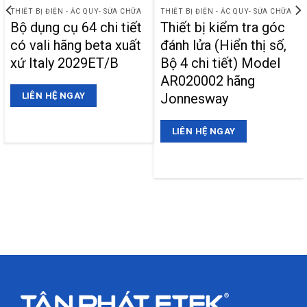
THIẾT BỊ ĐIỆN - ẮC QUY- SỬA CHỮA
THIẾT BỊ ĐIỆN - ẮC QUY- SỬA CHỮA
Bộ dụng cụ 64 chi tiết
Thiết bị kiểm tra góc
có vali hãng beta xuất
đánh lửa (Hiển thị số,
xứ Italy 2029ET/B
Bộ 4 chi tiết) Model
AR020002 hãng
Jonnesway
LIÊN HỆ NGAY
LIÊN HỆ NGAY