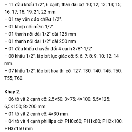
– 11 đầu khẩu 1/2″, 6 cạnh, thân dài cỡ: 10; 12; 13; 14; 15;
16; 17; 18; 19; 21; 22 mm
– 01 tay vặn đảo chiều 1/2″.
– 01 khớp nối mềm 1/2″
– 01 thanh nối dài 1/2″ dài 125 mm
– 01 thanh nối dài 1/2″ dài 250 mm
– 01 đầu khẩu chuyển đổi 4 cạnh 3/8″-1/2″
– 08 khẩu 1/2″, lắp bít lục giác cỡ: 5; 6; 7; 8; 9; 10; 12; 14
mm.
– 07 khẩu 1/2″, lắp bít hoa thị cỡ: T27; T30; T40; T45; T50;
T55; T60.
Khay 2:
– 06 tô vít 2 cạnh cỡ: 2,5×50; 3×75; 4×100; 5,5×125;
6,5×150; 8×200 mm.
– 01 tô vít 2 cạnh cỡ: 4×30 mm.
– 04 tô vít 4 cạnh phillips cỡ: PH0x60; PH1x80; PH2x100;
PH3x150 mm.