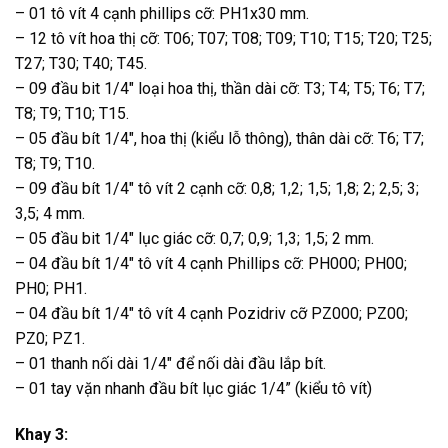
– 01 tô vít 4 cạnh phillips cỡ: PH1x30 mm.
– 12 tô vít hoa thị cỡ: T06; T07; T08; T09; T10; T15; T20; T25;
T27; T30; T40; T45.
– 09 đầu bit 1/4″ loại hoa thị, thần dài cỡ: T3; T4; T5; T6; T7;
T8; T9; T10; T15.
– 05 đầu bít 1/4″, hoa thị (kiểu lỗ thông), thân dài cỡ: T6; T7;
T8; T9; T10.
– 09 đầu bít 1/4″ tô vít 2 cạnh cỡ: 0,8; 1,2; 1,5; 1,8; 2; 2,5; 3;
3,5; 4 mm.
– 05 đầu bit 1/4″ lục giác cỡ: 0,7; 0,9; 1,3; 1,5; 2 mm.
– 04 đầu bít 1/4″ tô vít 4 cạnh Phillips cỡ: PH000; PH00;
PH0; PH1.
– 04 đầu bít 1/4″ tô vít 4 cạnh Pozidriv cỡ PZ000; PZ00;
PZ0; PZ1.
– 01 thanh nối dài 1/4″ để nối dài đầu lắp bít.
– 01 tay vặn nhanh đầu bít lục giác 1/4” (kiểu tô vít)
Khay 3: