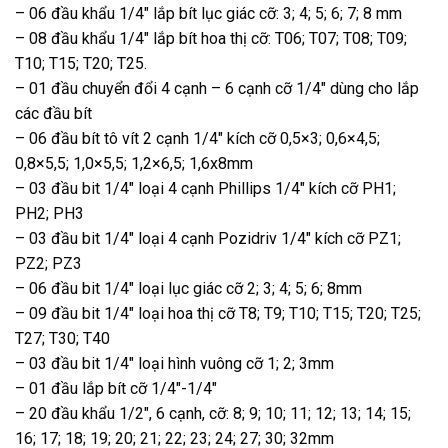
– 06 đầu khẩu 1/4″ lắp bít lục giác cỡ: 3; 4; 5; 6; 7; 8 mm
– 08 đầu khẩu 1/4″ lắp bít hoa thị cỡ: T06; T07; T08; T09;
T10; T15; T20; T25.
– 01 đầu chuyển đổi 4 cạnh – 6 cạnh cỡ 1/4″ dùng cho lắp
các đầu bít
– 06 đầu bít tô vít 2 cạnh 1/4″ kích cỡ 0,5×3; 0,6×4,5;
0,8×5,5; 1,0×5,5; 1,2×6,5; 1,6x8mm
– 03 đầu bit 1/4″ loại 4 cạnh Phillips 1/4″ kích cỡ PH1;
PH2; PH3
– 03 đầu bit 1/4″ loại 4 cạnh Pozidriv 1/4″ kích cỡ PZ1;
PZ2; PZ3
– 06 đầu bit 1/4″ loại lục giác cỡ 2; 3; 4; 5; 6; 8mm
– 09 đầu bit 1/4″ loại hoa thị cỡ T8; T9; T10; T15; T20; T25;
T27; T30; T40
– 03 đầu bit 1/4″ loại hình vuông cỡ 1; 2; 3mm
– 01 đầu lắp bít cỡ 1/4″-1/4″
– 20 đầu khẩu 1/2″, 6 cạnh, cỡ: 8; 9; 10; 11; 12; 13; 14; 15;
16; 17; 18; 19; 20; 21; 22; 23; 24; 27; 30; 32mm