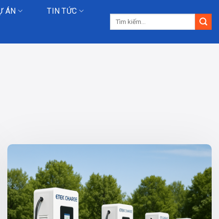
Ự ÁN
TIN TỨC
Tìm
kiếm: