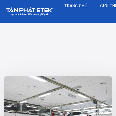
Chuyển
TRANG CHỦ
GIỚI TH
đến
nội
dung