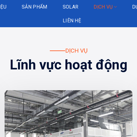
IỆU
SẢN PHẨM
SOLAR
DỊCH VỤ
D
LIÊN HỆ
DỊCH VỤ
Lĩnh vực hoạt động