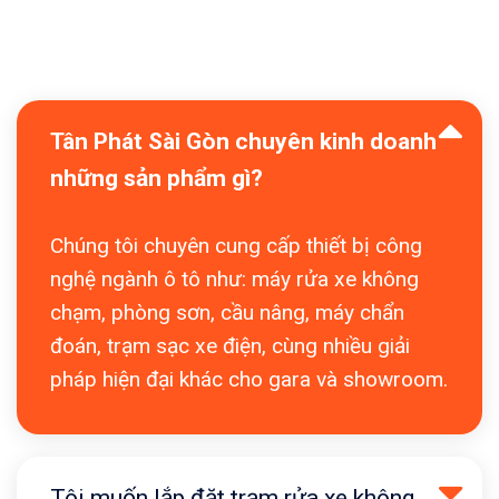
Tân Phát Sài Gòn chuyên kinh doanh
những sản phẩm gì?
Chúng tôi chuyên cung cấp thiết bị công
nghệ ngành ô tô như: máy rửa xe không
chạm, phòng sơn, cầu nâng, máy chẩn
đoán, trạm sạc xe điện, cùng nhiều giải
pháp hiện đại khác cho gara và showroom.
Tôi muốn lắp đặt trạm rửa xe không