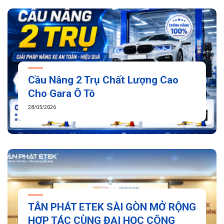
Cầu Nâng 2 Trụ Chất Lượng Cao
Cho Gara Ô Tô
28/05/2026
TÂN PHÁT ETEK SÀI GÒN MỞ RỘNG
HỢP TÁC CÙNG ĐẠI HỌC CÔNG