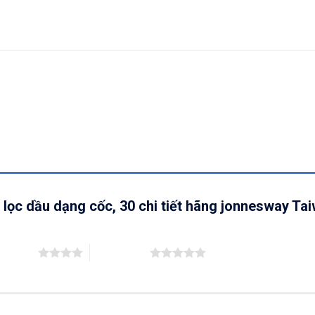
 lọc dầu dạng cốc, 30 chi tiết hãng jonnesway Ta
ên 5 sao
5 trên 5 sao