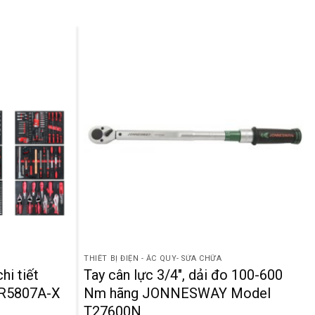
THIẾT BỊ ĐIỆN - ẮC QUY- SỬA CHỮA
hi tiết
Tay cân lực 3/4″, dải đo 100-600
BR5807A-X
Nm hãng JONNESWAY Model
T27600N