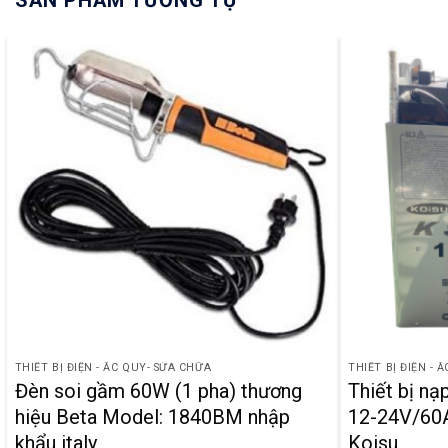
SẢN PHẨM TƯƠNG TỰ
THIẾT BỊ ĐIỆN - ẮC QUY- SỬA CHỮA
THIẾT BỊ ĐIỆN - 
Đèn soi gầm 60W (1 pha) thương
Thiết bị nạ
hiệu Beta Model: 1840BM nhập
12-24V/60A
khẩu italy
Koisu