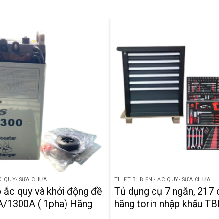
ẮC QUY- SỬA CHỮA
THIẾT BỊ ĐIỆN - ẮC QUY- SỬA CHỮA
p ắc quy và khởi động đề
Tủ dụng cụ 7 ngăn, 217 c
/1300A ( 1pha) Hãng
hãng torin nhập khẩu T