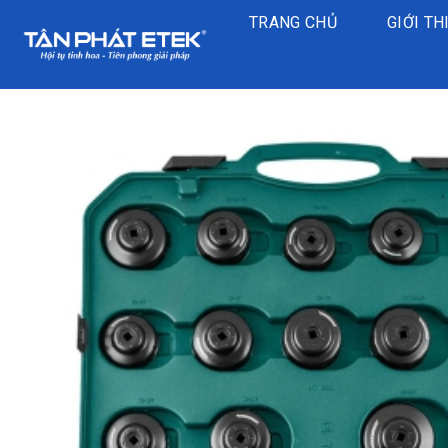
Chuyển
TRANG CHỦ
GIỚI TH
đến
nội
dung