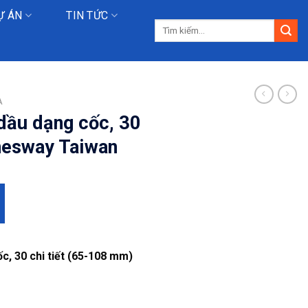
Ự ÁN
TIN TỨC
Tìm
kiếm:
A
dầu dạng cốc, 30
nnesway Taiwan
c, 30 chi tiết (65-108 mm)