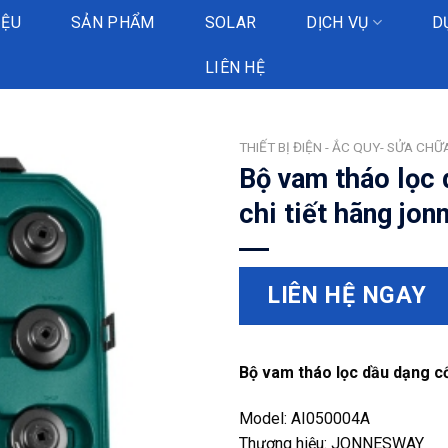
IỆU
SẢN PHẨM
SOLAR
DỊCH VỤ
D
LIÊN HỆ
THIẾT BỊ ĐIỆN - ẮC QUY- SỬA CHỮ
Bộ vam tháo lọc 
chi tiết hãng jo
LIÊN HỆ NGAY
Bộ vam tháo lọc dầu dạng cố
Model: AI050004A
Thương hiệu: JONNESWAY