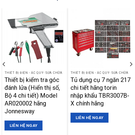
THIẾT BỊ ĐIỆN - ẮC QUY- SỬA CHỮA
THIẾT BỊ ĐIỆN - ẮC QUY- SỬA CHỮA
Thiết bị kiểm tra góc
Tủ dụng cụ 7 ngăn 217
đánh lửa (Hiển thị số,
chi tiết hãng torin
Bộ 4 chi tiết) Model
nhập khẩu TBR3007B-
AR020002 hãng
X chính hãng
Jonnesway
LIÊN HỆ NGAY
LIÊN HỆ NGAY