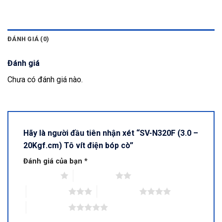
ĐÁNH GIÁ (0)
Đánh giá
Chưa có đánh giá nào.
Hãy là người đầu tiên nhận xét “SV-N320F (3.0 –
20Kgf.cm) Tô vít điện bóp cò”
Đánh giá của bạn
*
1 trên 5 sao
2 trên 5 sao
3 trên 5 sao
4 trên 5 sao
5 trên 5 sao