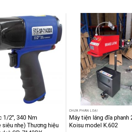
CHƯA PHÂN LOẠI
c 1/2″, 340 Nm
Máy tiện láng đĩa phanh 
 siêu nhẹ) Thương hiệu
Koisu model K.602