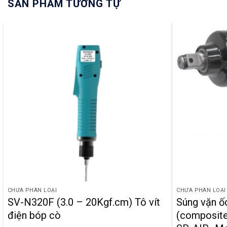
SẢN PHẨM TƯƠNG TỰ
CHƯA PHÂN LOẠI
CHƯA PHÂN LOẠI
SV-N320F (3.0 – 20Kgf.cm) Tô vít
Súng vặn ố
điện bóp cò
(composite