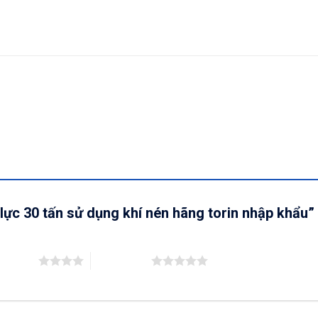
 lực 30 tấn sử dụng khí nén hãng torin nhập khẩu”
ên 5 sao
5 trên 5 sao