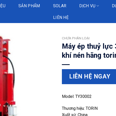
IỆU
SẢN PHẨM
SOLAR
DỊCH VỤ
D
LIÊN HỆ
CHƯA PHÂN LOẠI
Máy ép thuỷ lực 
khí nén hãng tor
LIÊN HỆ NGAY
Model: TY30002
Thương hiệu: TORIN
Xuất xứ: China