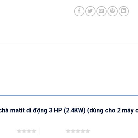
i chà matit di động 3 HP (2.4KW) (dùng cho 2 m
ên 5 sao
5 trên 5 sao