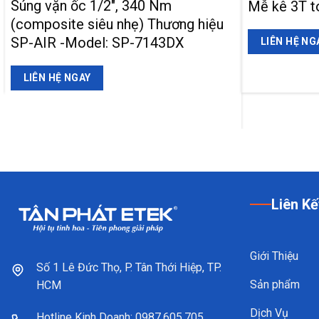
Súng vặn ốc 1/2″, 340 Nm
Mễ kê 3T t
(composite siêu nhẹ) Thương hiệu
SP-AIR -Model: SP-7143DX
LIÊN HỆ NG
LIÊN HỆ NGAY
Liên Kế
Giới Thiệu
Số 1 Lê Đức Thọ, P. Tân Thới Hiệp, TP.
Sản phẩm
HCM
Dịch Vụ
Hotline Kinh Doanh: 0987.605.705