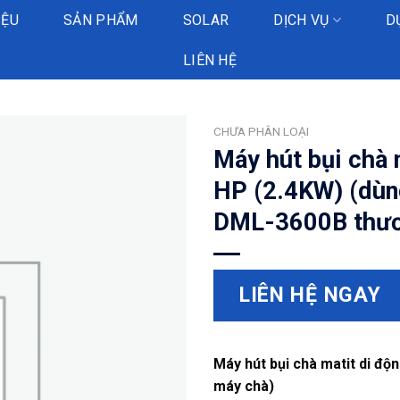
IỆU
SẢN PHẨM
SOLAR
DỊCH VỤ
D
LIÊN HỆ
CHƯA PHÂN LOẠI
Máy hút bụi chà 
HP (2.4KW) (dùn
DML-3600B thươ
LIÊN HỆ NGAY
Máy hút bụi chà matit di độ
máy chà)