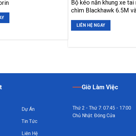
Bộ kéo nắn khung xe tai 
orin
chìm Blackhawk 6.5M v
AY
LIÊN HỆ NGAY
t
Giờ Làm Việc
Thứ 2 - Thứ 7: 07:45 - 17:00
Dự Án
Chủ Nhật: Đóng Cửa
Tin Tức
Liên Hệ