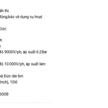
ển thị
 động,bảo vệ dụng cụ hoạt
 Đức
m:
m
 độ 9000V/ph, áp suất 6.2Bar
 độ 10.000V/ph, áp suất làm
hệ Đức dài 6m
nch), 15lỗ
D3600B