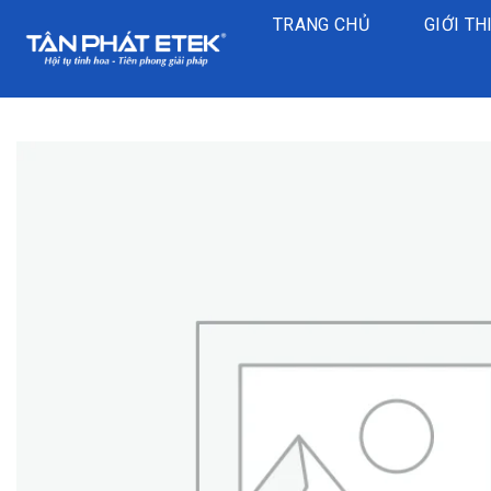
Chuyển
TRANG CHỦ
GIỚI TH
đến
nội
dung