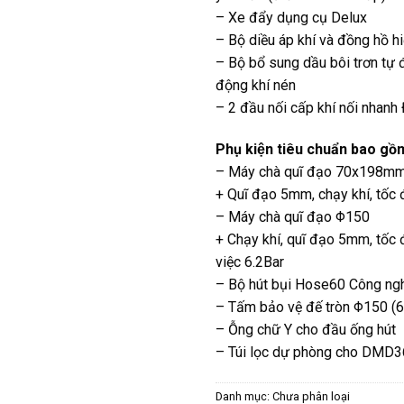
– Xe đẩy dụng cụ Delux
– Bộ diều áp khí và đồng hồ hi
– Bộ bổ sung dầu bôi trơn tự
động khí nén
– 2 đầu nối cấp khí nối nhanh
Phụ kiện tiêu chuẩn bao gồ
– Máy chà quĩ đạo 70x198m
+ Quĩ đạo 5mm, chạy khí, tốc
– Máy chà quĩ đạo Φ150
+ Chạy khí, quĩ đạo 5mm, tốc
việc 6.2Bar
– Bộ hút bụi Hose60 Công ng
– Tấm bảo vệ đế tròn Φ150 (6I
– Ỗng chữ Y cho đầu ống hút
– Túi lọc dự phòng cho DM
Danh mục:
Chưa phân loại