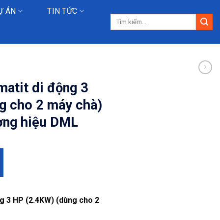
Ự ÁN
TIN TỨC
Tìm
kiếm:
matit di động 3
g cho 2 máy chà)
ng hiệu DML
ng 3 HP (2.4KW) (dùng cho 2