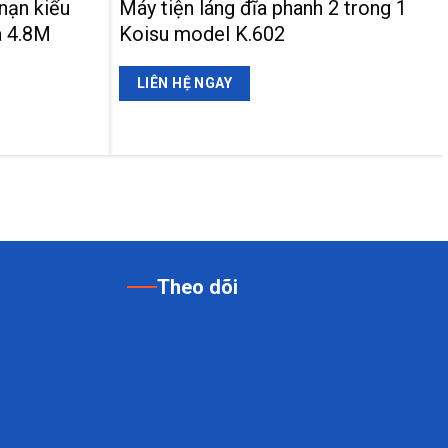
nạn kiểu
Máy tiện láng đĩa phanh 2 trong 1
à 4.8M
Koisu model K.602
LIÊN HỆ NGAY
Theo dõi