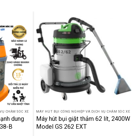
 VỤ CHĂM SÓC XE
MÁY HÚT BỤI CÔNG NGHIỆP VÀ DỊCH VỤ CHĂM SÓC XE
mạnh dung
Máy hút bụi giặt thảm 62 lít, 2400W
B38-B
Model GS 262 EXT