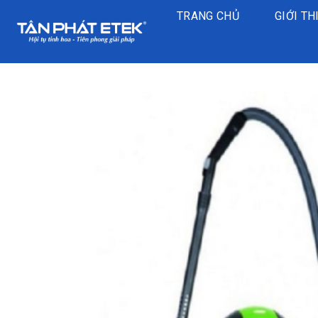
Chuyển
TRANG CHỦ
GIỚI TH
đến
nội
dung