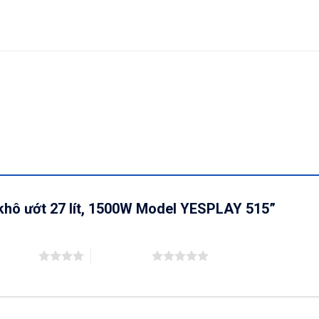
i khô ướt 27 lít, 1500W Model YESPLAY 515”
ên 5 sao
5 trên 5 sao