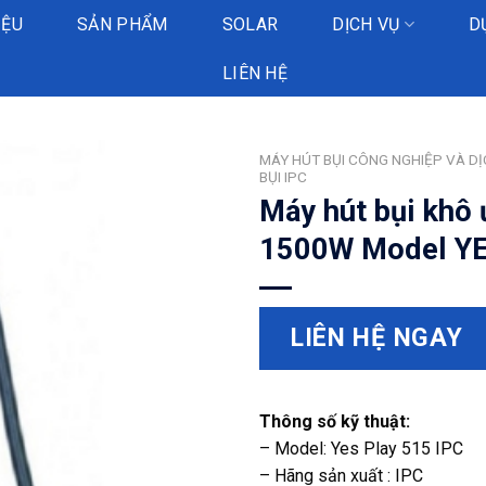
IỆU
SẢN PHẨM
SOLAR
DỊCH VỤ
D
LIÊN HỆ
MÁY HÚT BỤI CÔNG NGHIỆP VÀ D
BỤI IPC
Máy hút bụi khô ư
1500W Model Y
LIÊN HỆ NGAY
Thông số kỹ thuật:
– Model: Yes Play 515 IPC
– Hãng sản xuất : IPC