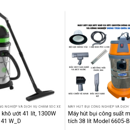
NG NGHIỆP VÀ DỊCH VỤ CHĂM SÓC XE
MÁY HÚT BỤI CÔNG NGHIỆP VÀ DỊCH
 khô ướt 41 lít, 1300W
Máy hút bụi công suất 
141 W_D
tích 38 lít Model 6605-