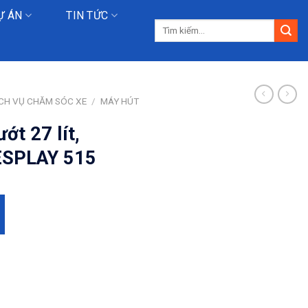
Ự ÁN
TIN TỨC
Tìm
kiếm:
ỊCH VỤ CHĂM SÓC XE
/
MÁY HÚT
ớt 27 lít,
ESPLAY 515