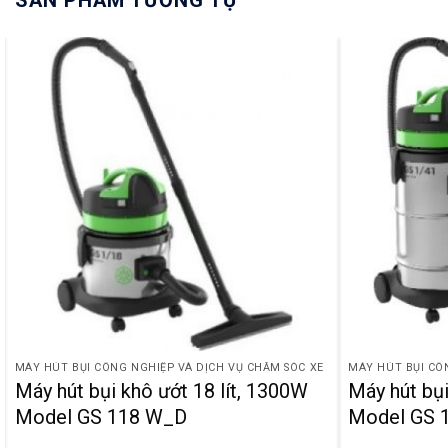
SẢN PHẨM TƯƠNG TỰ
MÁY HÚT BỤI CÔNG NGHIỆP VÀ DỊCH VỤ CHĂM SÓC XE
MÁY HÚT BỤI CÔ
Máy hút bụi khô ướt 18 lít, 1300W
Máy hút bụi
Model GS 118 W_D
Model GS 