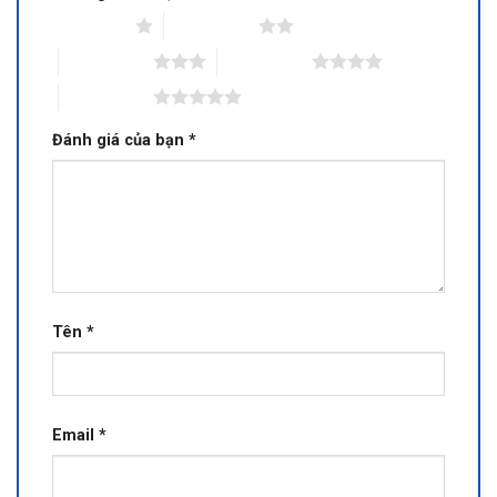
1 trên 5 sao
2 trên 5 sao
3 trên 5 sao
4 trên 5 sao
5 trên 5 sao
Đánh giá của bạn
*
Tên
*
Email
*