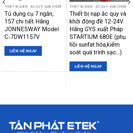
THIẾT BỊ ĐIỆN - ẮC QUY- SỬA CHỮA
THIẾT BỊ ĐIỆN - ẮC QUY- SỬA CHỮA
Tủ dụng cụ 7 ngăn,
Thiết bị nạp ắc quy và
157 chi tiết Hãng
khởi động đề 12-24V
JONNESWAY Model
Hãng GYS xuất Pháp
C-7DW1157V
STARTIUM 680E (phụ
hồi sunfat hóa,kiểm
soát quá trình sạc…)
LIÊN HỆ NGAY
LIÊN HỆ NGAY