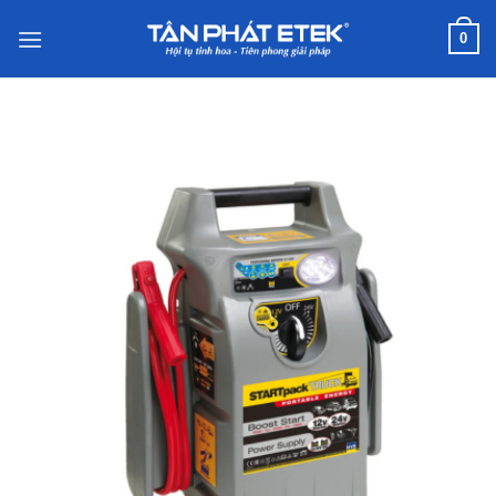
Chuyển
0
đến
nội
dung