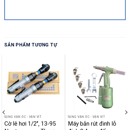
SẢN PHẨM TƯƠNG TỰ
SÚNG VẶN ỐC - VẶN VÍT
SÚNG VẶN ỐC - VẶN VÍT
Cờ lê hơi 1/2″, 13-95
Máy bắn rút đinh lỗ