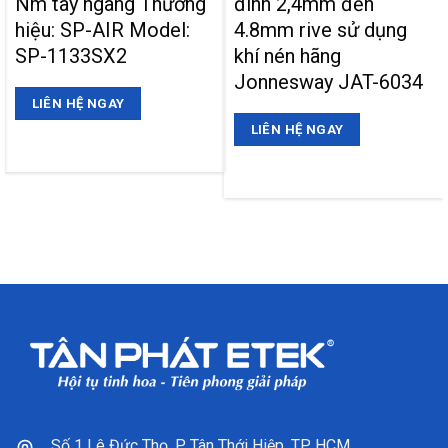
Nm tay ngang Thương
đinh 2,4mm đến
hiệu: SP-AIR Model:
4.8mm rive sử dụng
SP-1133SX2
khí nén hãng
Jonnesway JAT-6034
LIÊN HỆ NGAY
LIÊN HỆ NGAY
Số 1 Lê Đức Thọ, P. Tân Thới Hiệp, TP. HCM