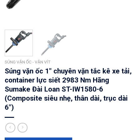
SÚNG VẶN ỐC - VẶN VÍT
Súng vặn ốc 1″ chuyên vặn tắc kê xe tải,
container lực siết 2983 Nm Hãng
Sumake Đài Loan ST-IW1580-6
(Composite siêu nhẹ, thân dài, trục dài
6″)