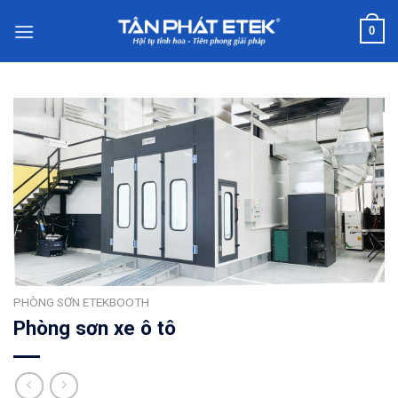
Chuyển
0
đến
nội
dung
PHÒNG SƠN ETEKBOOTH
Phòng sơn xe ô tô