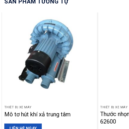
SẢN PHẨM TƯƠNG TỰ
THIẾT BỊ XE MÁY
THIẾT BỊ XE MÁY
Thước nhọ
Mô tơ hút khí xả trung tâm
62600
LIÊN HỆ NGAY