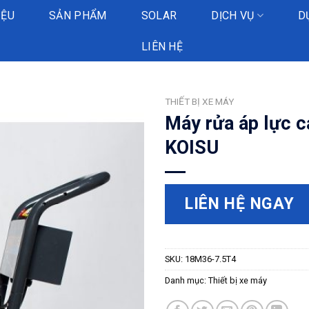
IỆU
SẢN PHẨM
SOLAR
DỊCH VỤ
D
LIÊN HỆ
THIẾT BỊ XE MÁY
Máy rửa áp lực c
KOISU
LIÊN HỆ NGAY
SKU:
18M36-7.5T4
Danh mục:
Thiết bị xe máy