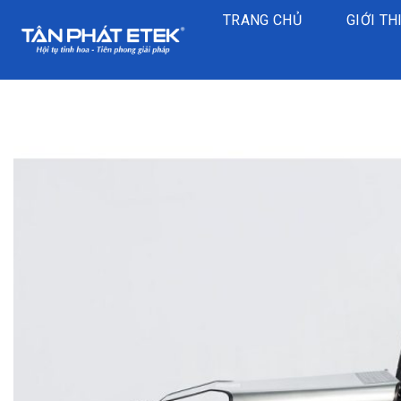
Chuyển
TRANG CHỦ
GIỚI TH
đến
nội
dung