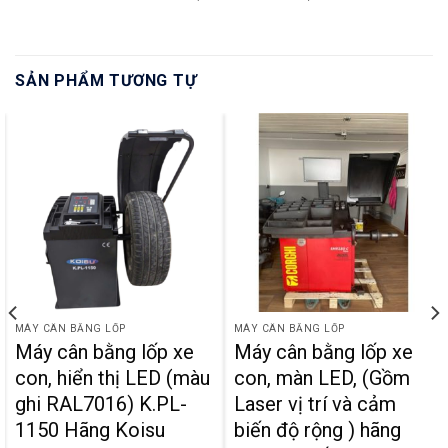
SẢN PHẨM TƯƠNG TỰ
MÁY CÂN BẰNG LỐP
MÁY CÂN BẰNG LỐP
Máy cân bằng lốp xe
Máy cân bằng lốp xe
con, hiển thị LED (màu
con, màn LED, (Gồm
ghi RAL7016) K.PL-
Laser vị trí và cảm
1150 Hãng Koisu
biến độ rộng ) hãng