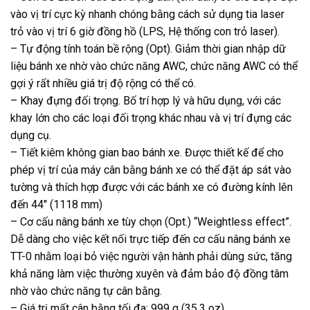
vào vị trí cực kỳ nhanh chóng bằng cách sử dụng tia laser
trỏ vào vị trí 6 giờ đồng hồ (LPS, Hệ thống con trỏ laser).
– Tự động tính toán bề rộng (Opt). Giảm thời gian nhập dữ
liệu bánh xe nhờ vào chức năng AWC, chức năng AWC có thể
gợi ý rất nhiều giá trị độ rộng có thể có.
– Khay đựng đối trọng. Bố trí hợp lý và hữu dụng, với các
khay lớn cho các loại đối trọng khác nhau và vị trí đựng các
dụng cụ.
– Tiết kiêm không gian bao bánh xe. Được thiết kế để cho
phép vị trí của máy cân bằng bánh xe có thể đặt áp sát vào
tường và thích hợp được với các bánh xe có đường kính lên
đến 44″ (1118 mm)
– Cơ cấu nâng bánh xe tùy chọn (Opt.) “Weightless effect”.
Dễ dàng cho việc kết nối trực tiếp đến cơ cấu nâng bánh xe
TT-0 nhằm loại bỏ việc người vận hành phải dùng sức, tăng
khả năng làm việc thường xuyên và đảm bảo độ đồng tâm
nhờ vào chức năng tự cân bằng.
– Giá trị mất cân bằng tối đa: 999 g (35,3 oz)