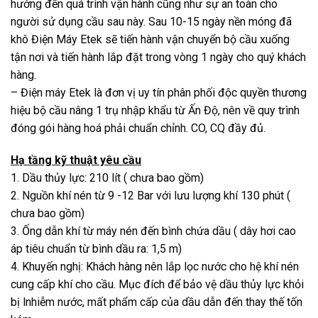
hưởng đến quá trình vận hành cũng như sự an toàn cho
người sử dụng cầu sau này. Sau 10-15 ngày nền móng đã
khô Điện Máy Etek sẽ tiến hành vận chuyển bộ cầu xuống
tận nơi và tiến hành lắp đặt trong vòng 1 ngày cho quý khách
hàng.
– Điện máy Etek là đơn vị uy tín phân phối độc quyền thương
hiệu bộ cầu nâng 1 trụ nhập khẩu từ Ấn Độ, nên về quy trình
đóng gói hàng hoá phải chuẩn chỉnh. CO, CQ đầy đủ.
Hạ tầng kỹ thuật yêu cầu
1. Dầu thủy lực: 210 lít ( chưa bao gồm)
2. Nguồn khí nén từ 9 -12 Bar với lưu lượng khí 130 phút (
chưa bao gồm)
3. Ống dẫn khí từ máy nén đến bình chứa dầu ( dây hơi cao
áp tiêu chuẩn từ bình dầu ra: 1,5 m)
4. Khuyến nghị: Khách hàng nên lắp lọc nước cho hệ khí nén
cung cấp khí cho cầu. Mục đích để bảo vệ dầu thủy lực khỏi
bị lnhiễm nước, mất phẩm cấp của dầu dẫn đến thay thế tốn