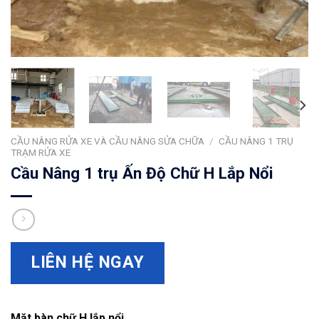
CẦU NÂNG RỬA XE VÀ CẦU NÂNG SỬA CHỮA
/
CẦU NÂNG 1 TRỤ
TRẠM RỬA XE
Cầu Nâng 1 trụ Ấn Độ Chữ H Lắp Nổi
LIÊN HỆ NGAY
Mặt bàn chữ H lắp nổi