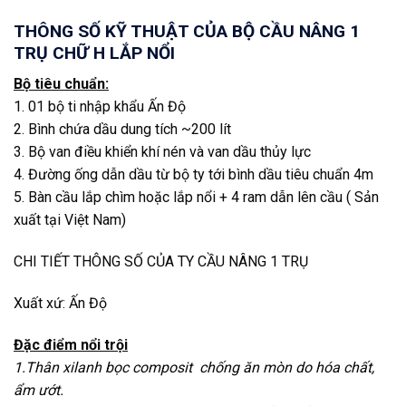
THÔNG SỐ KỸ THUẬT CỦA BỘ CẦU NÂNG 1
TRỤ CHỮ H LẮP NỔI
Bộ tiêu chuẩn:
1. 01 bộ ti nhập khẩu Ấn Độ
2. Bình chứa dầu dung tích ~200 lít
3. Bộ van điều khiển khí nén và van dầu thủy lực
4. Đường ống dẫn dầu từ bộ ty tới bình dầu tiêu chuẩn 4m
5. Bàn cầu lắp chìm hoặc lắp nổi + 4 ram dẫn lên cầu ( Sản
xuất tại Việt Nam)
CHI TIẾT THÔNG SỐ CỦA TY CẦU NÂNG 1 TRỤ
Xuất xứ: Ấn Độ
Đặc điểm nổi trội
1.Thân xilanh bọc composit chống ăn mòn do hóa chất,
ẩm ướt.