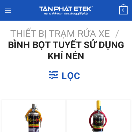
Chuyển
0
đến
nội
dung
THIẾT BỊ TRẠM RỬA XE
/
BÌNH BỌT TUYẾT SỬ DỤNG
KHÍ NÉN
LỌC